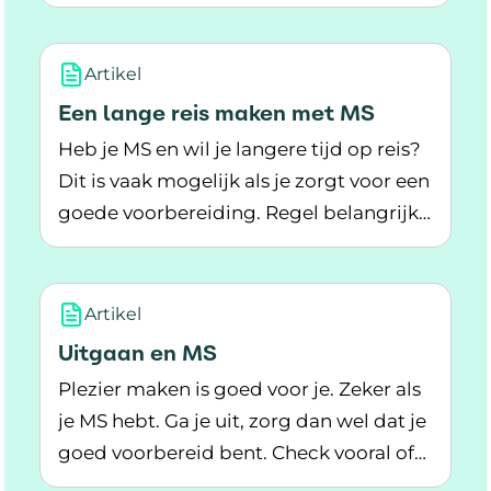
Lees meer over Goed voorbereid op vakantie 
je daarvoor een officiële verklaring
nodig.
Artikel
Een lange reis maken met MS
Heb je MS en wil je langere tijd op reis?
Dit is vaak mogelijk als je zorgt voor een
goede voorbereiding. Regel belangrijke
Lees meer over Een lange reis maken met MS
dingen op tijd.
Artikel
Uitgaan en MS
Plezier maken is goed voor je. Zeker als
je MS hebt. Ga je uit, zorg dan wel dat je
goed voorbereid bent. Check vooral of
Lees meer over Uitgaan en MS
de plek geschikt voor je is.