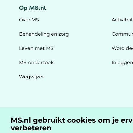
Op MS.nl
Over MS
Activitei
Behandeling en zorg
Commun
Leven met MS
Word de
MS-onderzoek
Inlogge
Wegwijzer
MS.nl gebruikt cookies om je er
MS.nl is een initiatief van:
verbeteren