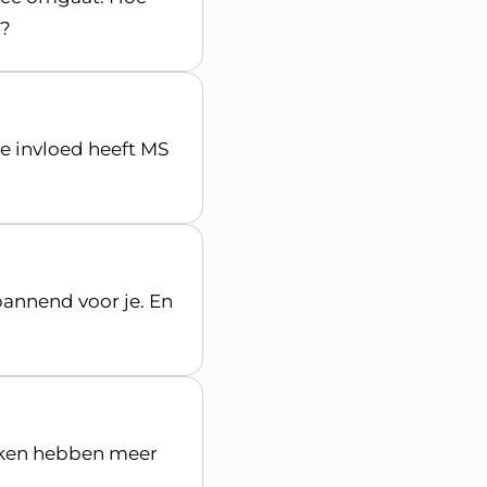
n?
ke invloed heeft MS
pannend voor je. En
iken hebben meer