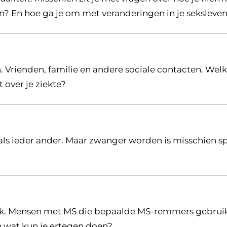
n? En hoe ga je om met veranderingen in je seksleve
n. Vrienden, familie en andere sociale contacten. Wel
t over je ziekte?
ppen
als ieder ander. Maar zwanger worden is misschien s
ap
rijk. Mensen met MS die bepaalde MS-remmers gebru
n wat kun je ertegen doen?