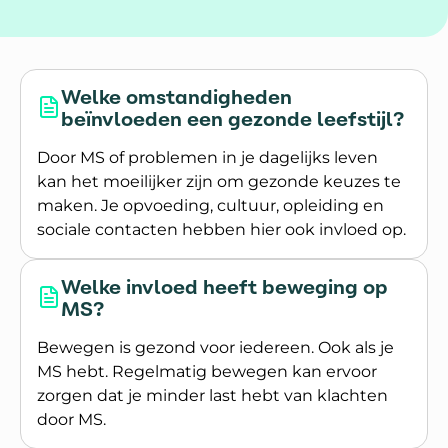
Artikelen
Welke omstandigheden
beïnvloeden een gezonde leefstijl?
Door MS of problemen in je dagelijks leven
kan het moeilijker zijn om gezonde keuzes te
maken. Je opvoeding, cultuur, opleiding en
sociale contacten hebben hier ook invloed op.
Lees meer over Welke omstandigheden beïnvloed
Welke invloed heeft beweging op
MS?
Bewegen is gezond voor iedereen. Ook als je
MS hebt. Regelmatig bewegen kan ervoor
zorgen dat je minder last hebt van klachten
door MS.
Lees meer over Welke invloed heeft beweging 