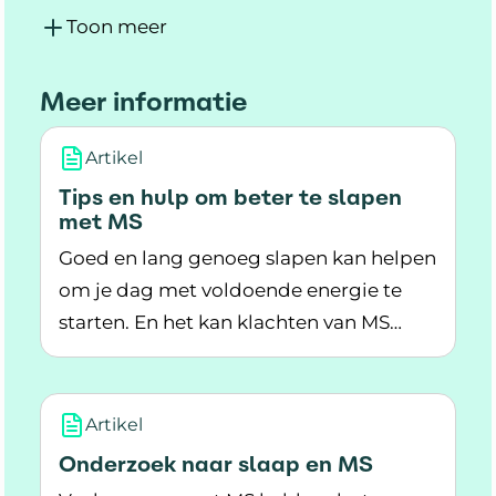
Toon meer
Meer informatie
Artikel
Tips en hulp om beter te slapen
met MS
Goed en lang genoeg slapen kan helpen
om je dag met voldoende energie te
starten. En het kan klachten van MS
Lees meer over Tips en hulp om beter te slap
minder erg maken. Voor veel mensen
met MS is het lastig om goed te slapen.
Wat helpt om beter te slapen als je MS
Artikel
hebt?
Onderzoek naar slaap en MS