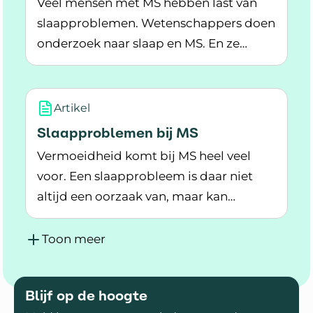
Veel mensen met MS hebben last van
slaapproblemen. Wetenschappers doen
onderzoek naar slaap en MS. En ze
Lees meer over Onderzoek naar slaap en MS
zoeken behandelingen die kunnen
helpen om beter te slapen.
Artikel
Slaapproblemen bij MS
Vermoeidheid komt bij MS heel veel
voor. Een slaapprobleem is daar niet
altijd een oorzaak van, maar kan
Lees meer over Slaapproblemen bij MS
bijdragen aan de vermoeidheid.
Toon meer
Blijf op de hoogte