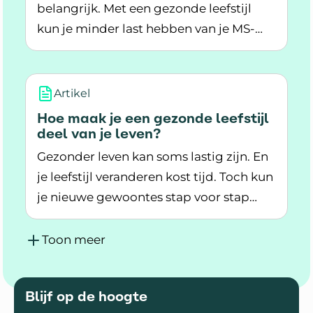
belangrijk. Met een gezonde leefstijl
kun je minder last hebben van je MS-
Lees meer over Hoe praat je met je zorgverlener 
klachten. Hierdoor heeft MS minder
invloed op je dagelijks leven. Praat
daarom over je leefstijl met je
Artikel
zorgverlener.
Hoe maak je een gezonde leefstijl
deel van je leven?
Gezonder leven kan soms lastig zijn. En
je leefstijl veranderen kost tijd. Toch kun
je nieuwe gewoontes stap voor stap
Lees meer over Hoe maak je een gezonde leefsti
onderdeel laten worden van je leven.
Hoe doe je dit?
Toon meer
Blijf op de hoogte