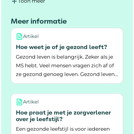
Toon meer
Meer informatie
Artikel
Hoe weet je of je gezond leeft?
Gezond leven is belangrijk. Zeker als je
MS hebt. Veel mensen vragen zich af of
ze gezond genoeg leven. Gezond leven
Lees meer over Hoe weet je of je gezond leeft?
gaat over je voeding, beweging, slaap,
ontspanning, sociale steun en zin geven
aan je leven. Hoe gaat dit bij jou?
Artikel
Hoe praat je met je zorgverlener
over je leefstijl?
Een gezonde leefstijl is voor iedereen