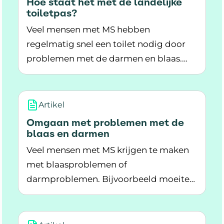
Hoe staat het met de landelijke
toiletpas?
Veel mensen met MS hebben
regelmatig snel een toilet nodig door
problemen met de darmen en blaas.
Lees meer over Hoe staat het met de landelijke
Dat geldt ook voor veel andere
Nederlanders. Maar 1 officiële toiletpas?
Die bestaat nog niet. Binnenkort gaat
Artikel
dat waarschijnlijk veranderen.
Omgaan met problemen met de
blaas en darmen
Veel mensen met MS krijgen te maken
met blaasproblemen of
darmproblemen. Bijvoorbeeld moeite
Lees meer over Omgaan met problemen met d
om plas of ontlasting op te houden. Je
kunt hiermee leren omgaan.