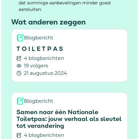
dat sommige aanbevelingen minder goed
aansluiten.
Wat anderen zeggen
Blogbericht
T O I L E T P A S
4 blogberichten
19 volgers
21 augustus 2024
Lees meer over T O I L E T P A S
Blogbericht
Samen naar één Nationale
Toiletpas: jouw verhaal als sleutel
tot verandering
4 blogberichten