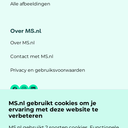
Alle afbeeldingen
Over MS.nl
Over MS.nl
Contact met MS.nl
Privacy en gebruiksvoorwaarden
Facebook
Instagram
LinkedIn
MS.nl gebruikt cookies om je
MS.nl is een initiatief van:
ervaring met deze website te
verbeteren
MS.nl gebruikt 2 soorten cookies. Functionele