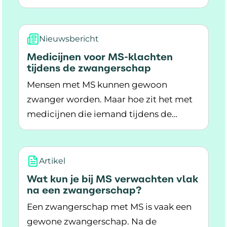
Lees meer over Bevallen van een kind als je MS
klachten zorgen wel voor een
langzamere bevalling.
Nieuwsbericht
Medicijnen voor MS-klachten
tijdens de zwangerschap
Mensen met MS kunnen gewoon
zwanger worden. Maar hoe zit het met
medicijnen die iemand tijdens de
Lees meer over Medicijnen voor MS-klachten 
zwangerschap voor MS-klachten
gebruikt? Gegevens uit een Duits MS-
register laten zien dat dit waarschijnlijk
Artikel
geen problemen hoeft op te leveren
Wat kun je bij MS verwachten vlak
tijdens de zwangerschap.
na een zwangerschap?
Een zwangerschap met MS is vaak een
gewone zwangerschap. Na de