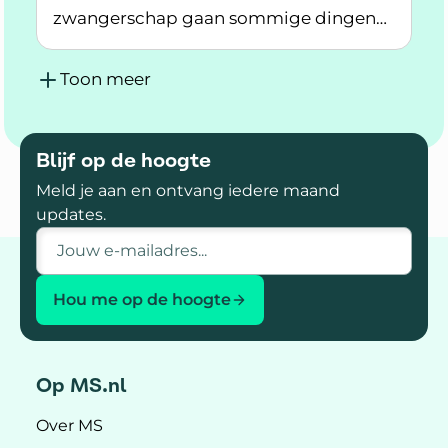
zwangerschap gaan sommige dingen
Lees meer over Wat kun je bij MS verwachten 
wel anders. Ook kan je gezondheid
tijdelijk veranderen.
Toon meer
Blijf op de hoogte
Meld je aan en ontvang iedere maand
updates.
E-mailadres
Hou me op de hoogte
Op MS.nl
Over MS