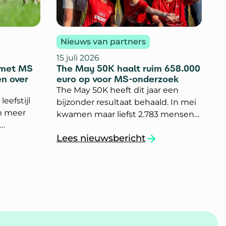
Nieuws van partners
15 juli 2026
 met MS
The May 50K haalt ruim 658.000
n over
euro op voor MS-onderzoek
The May 50K heeft dit jaar een
eefstijl
bijzonder resultaat behaald. In mei
m meer
kwamen maar liefst 2.783 mensen
in actie voor onderzoek naar MS.
 onderzoek
Lees nieuwsbericht
Samen haalden zij 658.282 euro op.
en met MS om meer regie te hebben over het leve
`The May 50K haalt ruim 658.000 eu
ls
Dat is het hoogste bedrag dat in
Connect.
Nederland ooit met deze sportieve
actie is opgehaald.