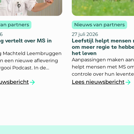
an partners
Nieuws van partners
26
27 juli 2026
g vertelt over MS in
Leefstijl helpt mensen
om meer regie te hebbe
het leven
g Machteld Leembruggen
Aanpassingen maken aan l
 in een nieuwe aflevering
helpt mensen met MS o
rgooi Podcast. In de
controle over hun levente
rie van het Tergooi
krijgen. Dit blijkt uit een
uwsbericht
Lees nieuwsbericht
entrum staat iedere
or jongeren`
og vertelt over MS in podcast`
`Leefstijl helpt mens
van Stichting Je Leefstijl A
g een ander medisch
Medicijn (JLAM) en Story
 centraal. In deze
 legt Machteld uit wat
clerose (MS) is. Ook legt zij
 ziekte ontstaat, welke
ngen er zijn en wat de
van MS kunnen zijn in het