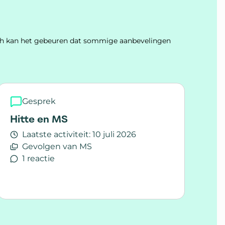
Toch kan het gebeuren dat sommige aanbevelingen
Gesprek
Hitte en MS
Laatste activiteit:
10 juli 2026
Gevolgen van MS
1 reactie
Lees meer over Hitte en MS
e van een virus/infectie?