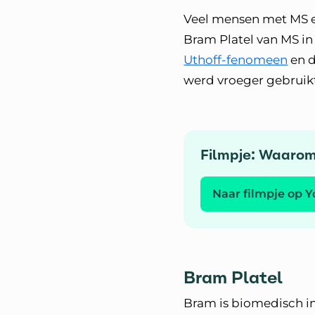
Veel mensen met MS er
Bram Platel van MS in 
Uthoff-fenomeen
en d
werd vroeger gebruikt
Filmpje: Waaro
Naar filmpje op 
Bram Platel
Bram is biomedisch ing