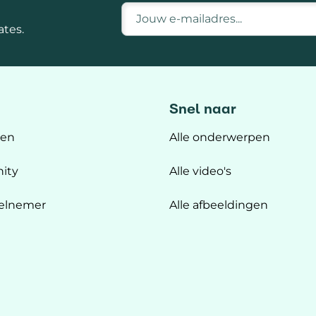
E-mailadres
tes.
Snel naar
ten
Alle onderwerpen
ity
Alle video's
elnemer
Alle afbeeldingen
n