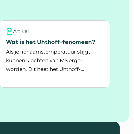
Artikel
Wat is het Uhthoff-fenomeen?
Als je lichaamstemperatuur stijgt,
kunnen klachten van MS erger
worden. Dit heet het Uhthoff-
Lees meer over Wat is het Uhthoff-fenomeen?
fenomeen of teken van Uhthoff.
evoeligheid bij MS