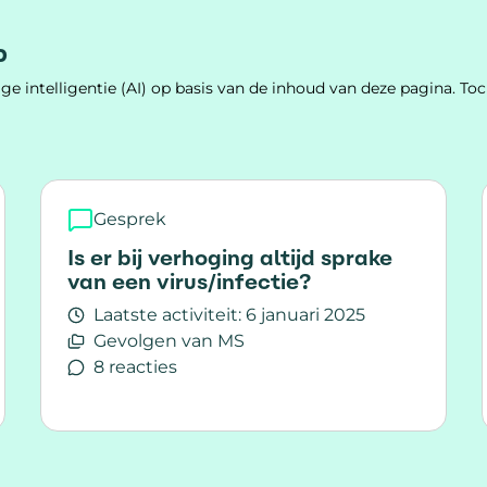
leven.
p
e intelligentie (AI) op basis van de inhoud van deze pagina. 
Gesprek
Is er bij verhoging altijd sprake
van een virus/infectie?
Laatste activiteit:
6 januari 2025
Gevolgen van MS
8 reacties
Lees meer over Is er bij verhoging altijd sprak
t erger maakt, maar je klachten wel