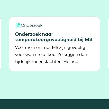
Onderzoek
Onderzoek naar
temperatuurgevoeligheid bij MS
Veel mensen met MS zijn gevoelig
voor warmte of kou. Ze krijgen dan
tijdelijk meer klachten. Het is
te
Lees meer over Onderzoek naar temperatuurg
belangrijk dat zorgverleners hier
aandacht voor hebben.