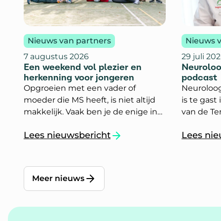
Nieuws van partners
Nieuws v
7 augustus 2026
29 juli 20
Een weekend vol plezier en
Neuroloo
herkenning voor jongeren
podcast
Opgroeien met een vader of
Neuroloo
moeder die MS heeft, is niet altijd
is te gast
makkelijk. Vaak ben je de enige in
van de Te
je klas of vriendengroep met een
podcastse
Lees nieuwsbericht
Lees nie
ouder met een chronische ziekte.
Medisch C
`Een weekend vol plezier en herkenning vo
`Neurolo
Dan is het fijn om andere jongeren
afleverin
te ontmoeten die weten hoe dit is.
onderwerp
aflevering
Meer nieuws
multiple s
uit hoe de
behandeli
gevolgen 