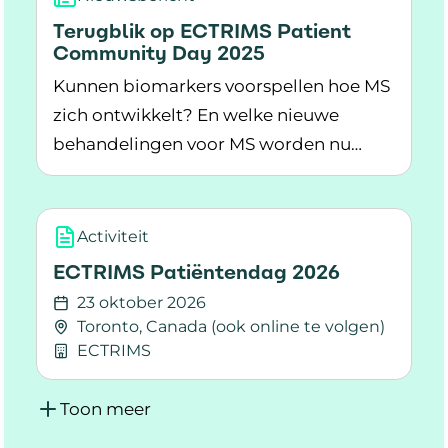
Terugblik op ECTRIMS Patient
Community Day 2025
Kunnen biomarkers voorspellen hoe MS
zich ontwikkelt? En welke nieuwe
behandelingen voor MS worden nu
Lees meer over Terugblik op ECTRIMS Patien
getest? Onderzoekers spraken over
deze onderwerpen tijdens de ECTRIMS
Patient Community Day.
Activiteit
ECTRIMS Patiëntendag 2026
23 oktober 2026
Toronto, Canada (ook online te volgen)
ECTRIMS
Lees meer over ECTRIMS Patiëntendag 2026
Toon meer