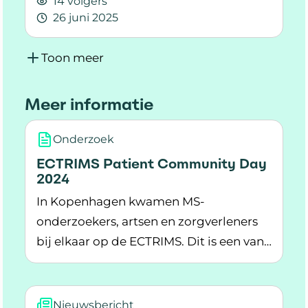
14 volgers
26 juni 2025
Lees meer over In gesprek met onderzoekers 
Toon meer
Meer informatie
Onderzoek
ECTRIMS Patient Community Day
2024
In Kopenhagen kwamen MS-
onderzoekers, artsen en zorgverleners
bij elkaar op de ECTRIMS. Dit is een van
Lees meer over ECTRIMS Patient Community 
de grootste bijeenkomsten over MS-
onderzoek in de wereld.
Nieuwsbericht