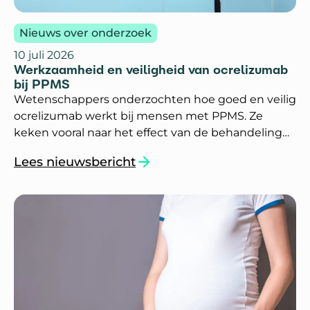
Nieuws over onderzoek
10 juli 2026
Werkzaamheid en veiligheid van ocrelizumab
bij PPMS
Wetenschappers onderzochten hoe goed en veilig
ocrelizumab werkt bij mensen met PPMS. Ze
keken vooral naar het effect van de behandeling
bij oudere mensen en bij mensen met veel
Lees nieuwsbericht
lichamelijke beperkingen.
`Werkzaamheid en veiligheid van ocrelizumab