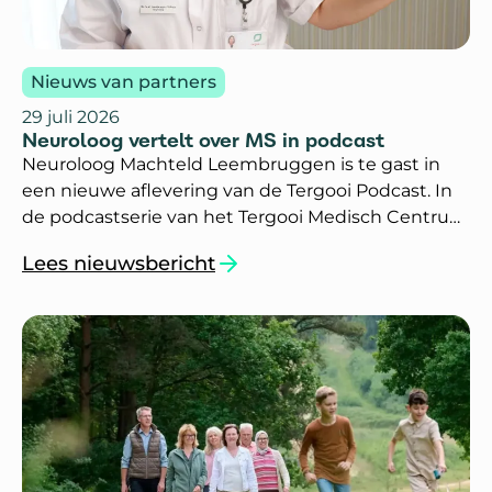
Nieuws van partners
29 juli 2026
Neuroloog vertelt over MS in podcast
Neuroloog Machteld Leembruggen is te gast in
een nieuwe aflevering van de Tergooi Podcast. In
de podcastserie van het Tergooi Medisch Centrum
staat iedere aflevering een ander medisch
Lees nieuwsbericht
onderwerp centraal. In deze aflevering legt
`Neuroloog vertelt over MS in podcast`
Machteld uit wat multiple sclerose (MS) is. Ook legt
zij uit hoe de ziekte ontstaat, welke
behandelingen er zijn en wat de gevolgen van MS
kunnen zijn in het dagelijks leven.