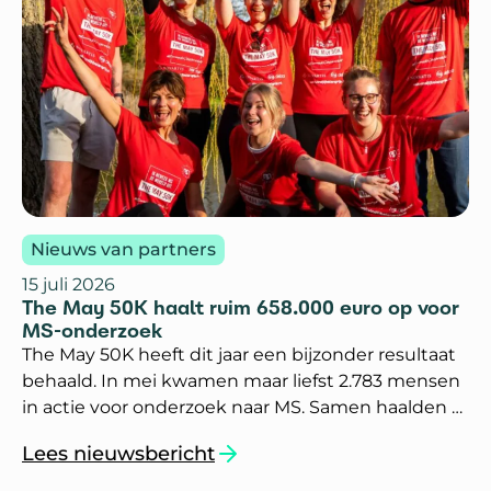
Nieuws van partners
15 juli 2026
The May 50K haalt ruim 658.000 euro op voor
MS-onderzoek
The May 50K heeft dit jaar een bijzonder resultaat
behaald. In mei kwamen maar liefst 2.783 mensen
in actie voor onderzoek naar MS. Samen haalden zij
658.282 euro op. Dat is het hoogste bedrag dat in
Lees nieuwsbericht
Nederland ooit met deze sportieve actie is
`The May 50K haalt ruim 658.000 euro op voo
opgehaald.