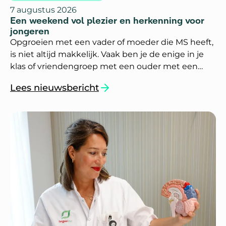
7 augustus 2026
Een weekend vol plezier en herkenning voor
jongeren
Opgroeien met een vader of moeder die MS heeft,
is niet altijd makkelijk. Vaak ben je de enige in je
klas of vriendengroep met een ouder met een
chronische ziekte. Dan is het fijn om andere
Lees nieuwsbericht
jongeren te ontmoeten die weten hoe dit is.
`Een weekend vol plezier en herkenning voor 