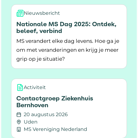
beantwoordde vragen. Er kwamen veel
mensen op de bijeenkomst af.
Nieuwsbericht
Nationale MS Dag 2025: Ontdek,
beleef, verbind
MS verandert elke dag levens. Hoe ga je
om met veranderingen en krijg je meer
grip op je situatie?
Lees meer over Nationale MS Dag 2025: Ontdek
Activiteit
Contactgroep Ziekenhuis
Bernhoven
20 augustus 2026
Uden
MS Vereniging Nederland
Lees meer over Contactgroep Ziekenhuis Ber