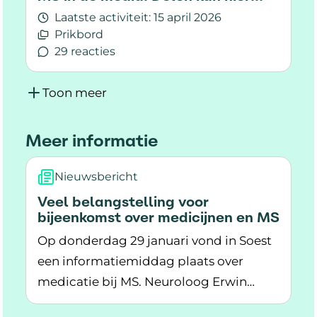
Laatste activiteit:
15 april 2026
Prikbord
29 reacties
Lees meer over MS in de media. Delen kan hier!
Toon meer
Meer informatie
Nieuwsbericht
Veel belangstelling voor
bijeenkomst over medicijnen en MS
Op donderdag 29 januari vond in Soest
een informatiemiddag plaats over
medicatie bij MS. Neuroloog Erwin
Lees meer over Veel belangstelling voor bije
Hoogervorst gaf een presentatie en