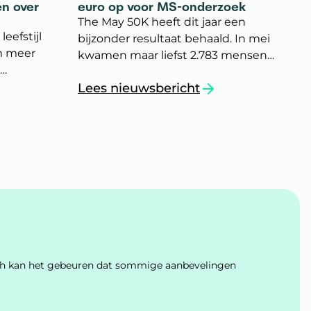
n over
euro op voor MS-onderzoek
The May 50K heeft dit jaar een
eefstijl
bijzonder resultaat behaald. In mei
m meer
kwamen maar liefst 2.783 mensen
in actie voor onderzoek naar MS.
 onderzoek
Lees nieuwsbericht
Samen haalden zij 658.282 euro op.
en met MS om meer regie te hebben over het leve
`The May 50K haalt ruim 658.000 eu
ls
Dat is het hoogste bedrag dat in
Connect.
Nederland ooit met deze sportieve
actie is opgehaald.
Toch kan het gebeuren dat sommige aanbevelingen