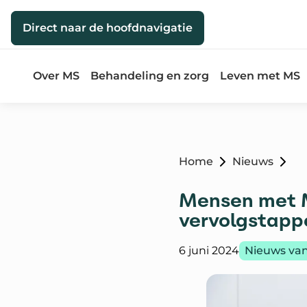
Direct naar de inhoud
Direct naar de hoofdnavigatie
Over MS
Behandeling en zorg
Leven met MS
Home
Nieuws
Mensen met M
vervolgstappe
Gepubliceerd op:
Categorie:
6 juni 2024
Nieuws van