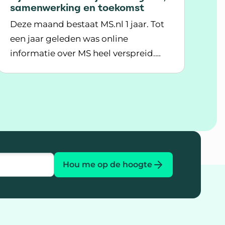
samenwerking en toekomst
Deze maand bestaat MS.nl 1 jaar. Tot
een jaar geleden was online
informatie over MS heel verspreid.
 de diagnose MS
Lees meer over 1 jaar MS.nl: een jaar van groei, 
MS.nl heeft dit veranderd. In ons
jaarverslag kijken we terug op een
mooi en bijzonder eerste jaar voor
MS.nl. En vertellen we over onze
plannen voor de toekomst.
Hou me op de hoogte