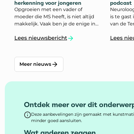
herkenning voor jongeren
podcast
Opgroeien met een vader of
Neuroloo
moeder die MS heeft, is niet altijd
is te gast
makkelijk. Vaak ben je de enige in
van de Te
je klas of vriendengroep met een
podcastse
Lees nieuwsbericht
Lees nie
ouder met een chronische ziekte.
Medisch C
`Een weekend vol plezier en herkenning vo
`Neurolo
Dan is het fijn om andere jongeren
afleverin
te ontmoeten die weten hoe dit is.
onderwerp
aflevering
Meer nieuws
multiple s
uit hoe de
behandeli
gevolgen 
dagelijks 
Ontdek meer over dit onderwer
Deze aanbevelingen zijn gemaakt met kunstmatig
minder goed aansluiten.
Wat anderen zeggen