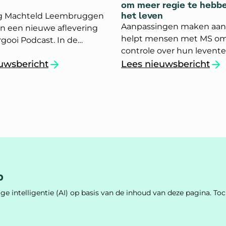
om meer regie te hebbe
het leven
g Machteld Leembruggen
Aanpassingen maken aan l
 in een nieuwe aflevering
helpt mensen met MS o
rgooi Podcast. In de
controle over hun levente
rie van het Tergooi
krijgen. Dit blijkt uit een
uwsbericht
Lees nieuwsbericht
entrum staat iedere
or jongeren`
og vertelt over MS in podcast`
`Leefstijl helpt mens
van Stichting Je Leefstijl A
g een ander medisch
Medicijn (JLAM) en Story
 centraal. In deze
 legt Machteld uit wat
clerose (MS) is. Ook legt zij
 ziekte ontstaat, welke
ngen er zijn en wat de
van MS kunnen zijn in het
leven.
p
e intelligentie (AI) op basis van de inhoud van deze pagina. 