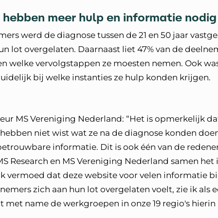
hebben meer hulp en informatie nodig
mers werd de diagnose tussen de 21 en 50 jaar vastge
un lot overgelaten. Daarnaast liet 47% van de deelne
ten welke vervolgstappen ze moesten nemen. Ook was
idelijk bij welke instanties ze hulp konden krijgen.
teur MS Vereniging Nederland: “Het is opmerkelijk dat
hebben niet wist wat ze na de diagnose konden doen. 
betrouwbare informatie. Dit is ook één van de reden
MS Research en MS Vereniging Nederland samen het i
 Ik vermoed dat deze website voor velen informatie b
nemers zich aan hun lot overgelaten voelt, zie ik als
at met name de werkgroepen in onze 19 regio's hierin