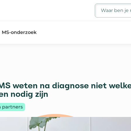
Zoeken
MS-onderzoek
S weten na diagnose niet welk
n nodig zijn
 partners