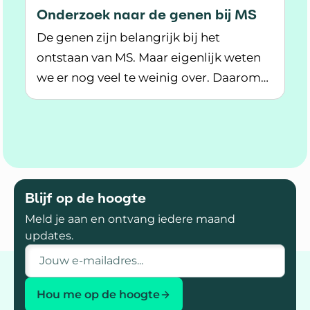
Onderzoek naar de genen bij MS
De genen zijn belangrijk bij het
ontstaan van MS. Maar eigenlijk weten
we er nog veel te weinig over. Daarom
Lees meer over Onderzoek naar de genen bij 
doen wetenschappers meer onderzoek
naar de genen en erfelijkheid bij MS.
Blijf op de hoogte
Meld je aan en ontvang iedere maand
updates.
E-mailadres
Hou me op de hoogte