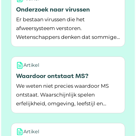
Onderzoek naar virussen
Er bestaan virussen die het
afweersysteem verstoren.
Wetenschappers denken dat sommige
Lees meer over Onderzoek naar virussen
virussen zo de ziekte MS veroorzaken.
Hoe zit dat?
Artikel
Waardoor ontstaat MS?
We weten niet precies waardoor MS
ontstaat. Waarschijnlijk spelen
erfelijkheid, omgeving, leefstijl en
Lees meer over Waardoor ontstaat MS?
virussen een rol.
Artikel