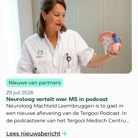
Nieuws van partners
29 juli 2026
Neuroloog vertelt over MS in podcast
Neuroloog Machteld Leembruggen is te gast in
een nieuwe aflevering van de Tergooi Podcast. In
de podcastserie van het Tergooi Medisch Centrum
staat iedere aflevering een ander medisch
Lees nieuwsbericht
onderwerp centraal. In deze aflevering legt
`Neuroloog vertelt over MS in podcast`