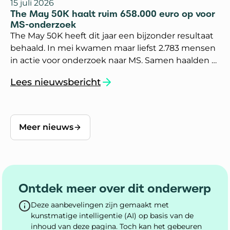
15 juli 2026
The May 50K haalt ruim 658.000 euro op voor
MS-onderzoek
The May 50K heeft dit jaar een bijzonder resultaat
behaald. In mei kwamen maar liefst 2.783 mensen
in actie voor onderzoek naar MS. Samen haalden zij
658.282 euro op. Dat is het hoogste bedrag dat in
Lees nieuwsbericht
Nederland ooit met deze sportieve actie is
`The May 50K haalt ruim 658.000 euro op voo
opgehaald.
Meer nieuws
Ontdek meer over dit onderwerp
Deze aanbevelingen zijn gemaakt met
kunstmatige intelligentie (AI) op basis van de
inhoud van deze pagina. Toch kan het gebeuren