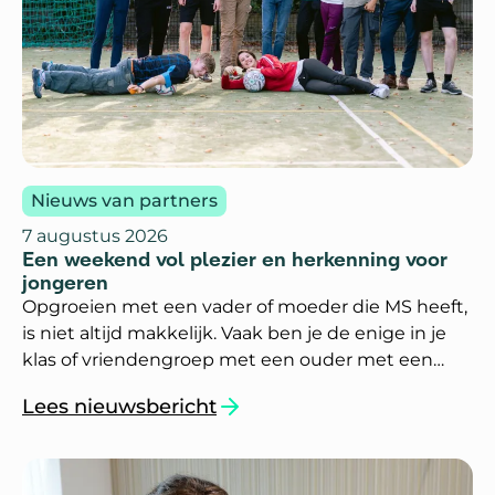
Nieuws van partners
7 augustus 2026
Een weekend vol plezier en herkenning voor
jongeren
Opgroeien met een vader of moeder die MS heeft,
is niet altijd makkelijk. Vaak ben je de enige in je
klas of vriendengroep met een ouder met een
chronische ziekte. Dan is het fijn om andere
Lees nieuwsbericht
jongeren te ontmoeten die weten hoe dit is.
`Een weekend vol plezier en herkenning voor 