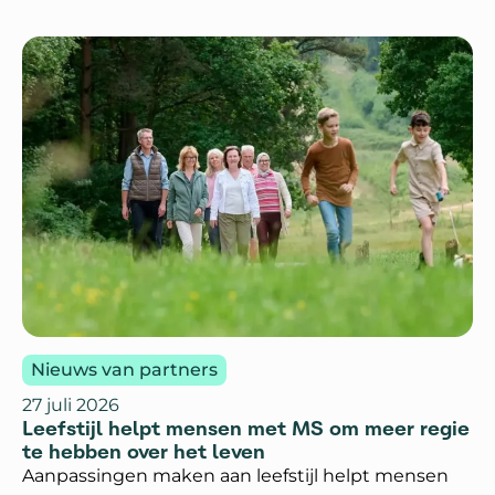
Machteld uit wat multiple sclerose (MS) is. Ook legt
zij uit hoe de ziekte ontstaat, welke
behandelingen er zijn en wat de gevolgen van MS
kunnen zijn in het dagelijks leven.
Nieuws van partners
27 juli 2026
Leefstijl helpt mensen met MS om meer regie
te hebben over het leven
Aanpassingen maken aan leefstijl helpt mensen