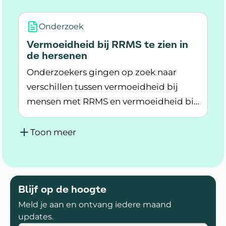
invloed op het dagelijks leven van
mensen met RRMS. Toch weten
Onderzoek
onderzoekers nog niet precies waar
Vermoeidheid bij RRMS te zien in
deze vermoeidheid vandaan komt.
de hersenen
Onderzoekers gingen op zoek naar
verschillen tussen vermoeidheid bij
mensen met RRMS en vermoeidheid bij
Lees meer over Vermoeidheid bij RRMS te zien
gezonde proefpersonen. De uitkomsten
van dit onderzoek kunnen belangrijk
Toon meer
zijn voor de behandeling van
vermoeidheidsklachten bij mensen
RRMS.
Blijf op de hoogte
Meld je aan en ontvang iedere maand
updates.