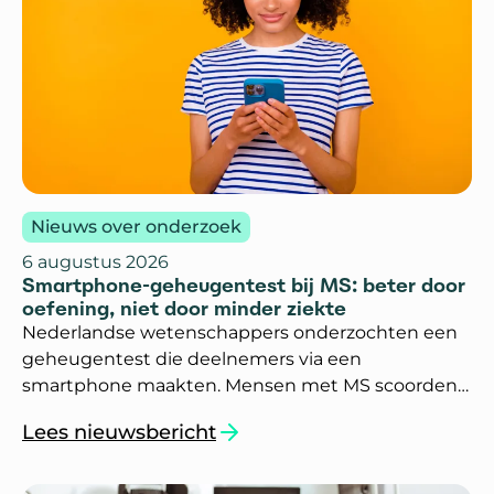
Nieuws over onderzoek
6 augustus 2026
Smartphone-geheugentest bij MS: beter door
oefening, niet door minder ziekte
Nederlandse wetenschappers onderzochten een
geheugentest die deelnemers via een
smartphone maakten. Mensen met MS scoorden
beter doordat zij de test vaker maakten. Dit kwam
Lees nieuwsbericht
vooral door het oefenen en niet door
`Smartphone-geheugentest bij MS: beter door o
veranderingen in de ziekte.