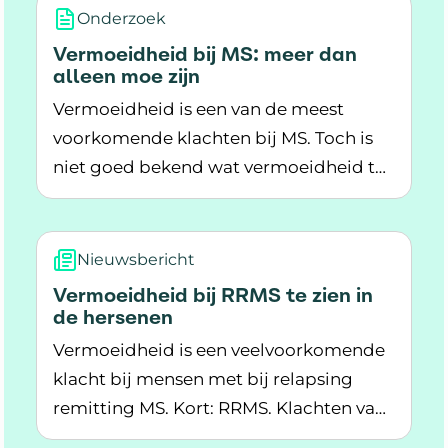
Onderzoek
Vermoeidheid bij MS: meer dan
alleen moe zijn
Vermoeidheid is een van de meest
voorkomende klachten bij MS. Toch is
niet goed bekend wat vermoeidheid te
Lees meer over Vermoeidheid bij MS: meer dan
maken heeft met andere MS-klachten.
Wetenschappers onderzochten dit bij
meer dan 6.000 mensen met MS.
Nieuwsbericht
Vermoeidheid bij RRMS te zien in
de hersenen
Vermoeidheid is een veelvoorkomende
klacht bij mensen met bij relapsing
remitting MS. Kort: RRMS. Klachten van
Lees meer over Vermoeidheid bij RRMS te zien
vermoeidheid hebben een negatieve