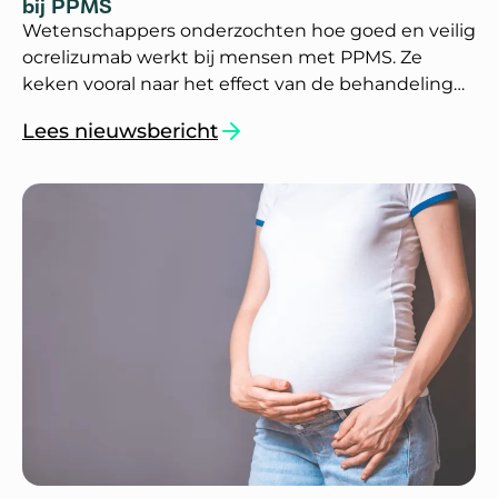
bij PPMS
Wetenschappers onderzochten hoe goed en veilig
ocrelizumab werkt bij mensen met PPMS. Ze
keken vooral naar het effect van de behandeling
bij oudere mensen en bij mensen met veel
Lees nieuwsbericht
lichamelijke beperkingen.
`Werkzaamheid en veiligheid van ocrelizumab