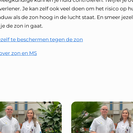
leegkundige kunnen je huid controleren. Twijfel je ov
gverlener. Je kan zelf ook veel doen om het risico op h
aduw als de zon hoog in de lucht staat. En smeer jezelf
je de zon in gaat.
ezelf te beschermen tegen de zon
n over zon en MS