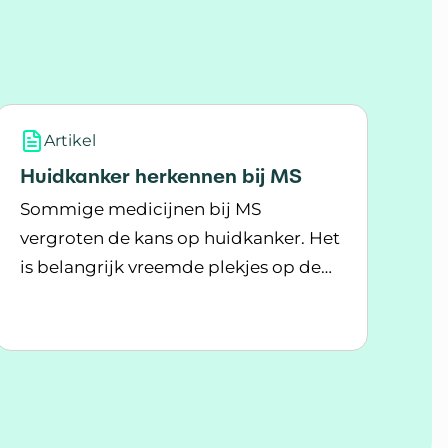
Artikel
Huidkanker herkennen bij MS
Sommige medicijnen bij MS
vergroten de kans op huidkanker. Het
is belangrijk vreemde plekjes op de
Lees meer over Huidkanker herkennen bij MS
huid op tijd te herkennen. Waar moet
tegen de zon bij MS
je op letten?