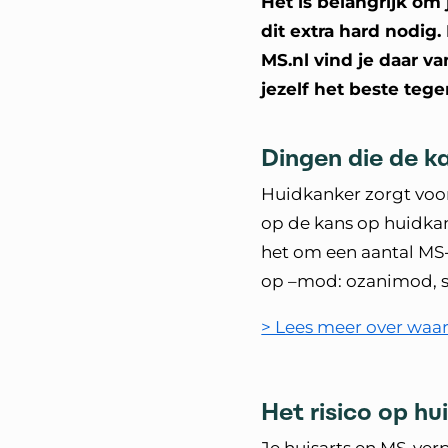
Het is belangrijk o
dit extra hard nodi
MS.nl vind je daar v
jezelf het beste teg
Dingen die de k
Huidkanker zorgt voor
op de kans op huidkan
het om een aantal MS-
op –mod: ozanimod, 
> Lees meer over wa
Het risico op hu