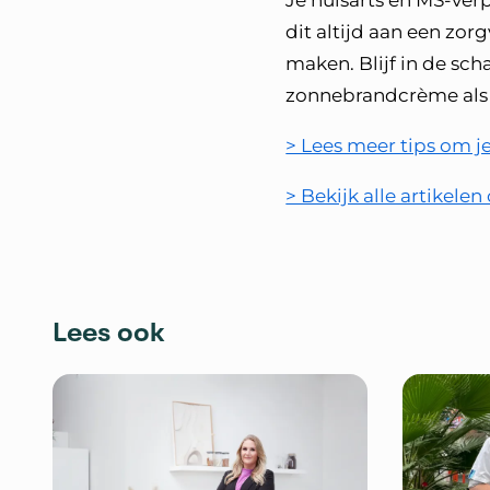
Je huisarts en MS-verp
dit altijd aan een zor
maken. Blijf in de sch
zonnebrandcrème als 
> Lees meer tips om j
> Bekijk alle artikele
Lees ook