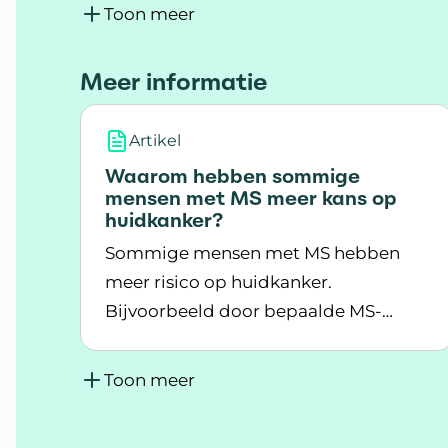
Toon meer
Meer informatie
Artikel
Waarom hebben sommige
mensen met MS meer kans op
huidkanker?
Sommige mensen met MS hebben
meer risico op huidkanker.
Bijvoorbeeld door bepaalde MS-
Lees meer over Waarom hebben sommig
remmers. Hoe zit dit?
Toon meer