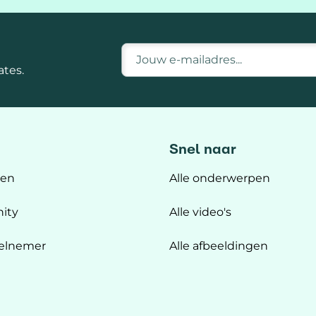
E-mailadres
tes.
Snel naar
ten
Alle onderwerpen
ity
Alle video's
elnemer
Alle afbeeldingen
n