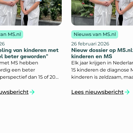
an MS.nl
Nieuws van MS.nl
026
26 februari 2026
ling van kinderen met
Nieuw dossier op MS.nl
el beter geworden"
kinderen en MS
 met MS hebben
Elk jaar krijgen in Nederla
rdig een beter
15 kinderen de diagnose M
erspectief dan 15 of 20
kinderen is zeldzaam, ma
g. Kinderneuroloog Rinze
impact is groot
m en verpleegkundig-
uwsbericht
Lees nieuwsbericht
eling van kinderen met MS is veel beter geworde
`Nieuwe dossiers op MS
 kinderneurologie, Sarita
erg vertellen over de
ek, behandeling én het
erspectief van kinderen