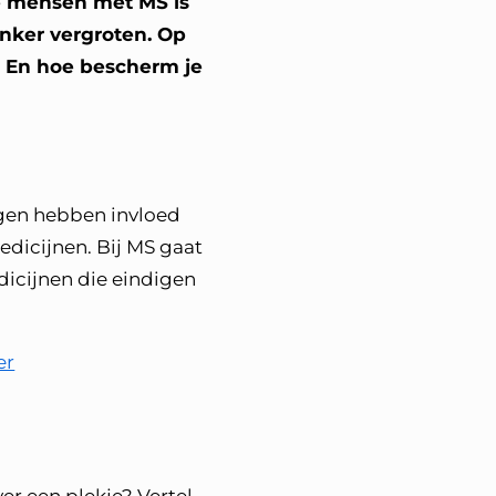
ge mensen met MS is
nker vergroten. Op
? En hoe bescherm je
ngen hebben invloed
edicijnen. Bij MS gaat
dicijnen die eindigen
er