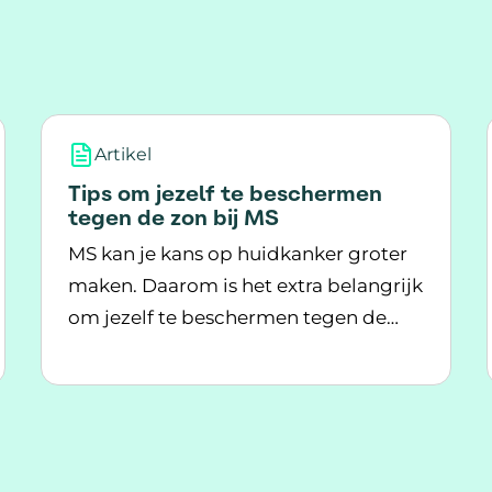
Artikel
Tips om jezelf te beschermen
tegen de zon bij MS
MS kan je kans op huidkanker groter
maken. Daarom is het extra belangrijk
om jezelf te beschermen tegen de
Lees meer over Tips om jezelf te beschermen 
zon. Hoe doe je dit?
e mensen met MS meer kans op huidkanker?