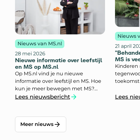
Nieuws v
Nieuws van MS.nl
21 april 2
"Behande
28 mei 2026
MS is ve
Nieuwe informatie over leefstijl
en MS op MS.nl
Kinderen
Op MS.nl vind je nu nieuwe
tegenwoo
informatie over leefstijl en MS. Hoe
toekomstp
kun je meer bewegen met MS?
jaar teru
Kan gezonde voeding sommige
Neuteboo
Lees nieuwsbericht
Lees nie
`Informatie over leefstijl en MS op MS.nl`
`"Behand
MS-klachten verminderen? En hoe
specialist
zorg je eigenlijk voor een
van den B
gezondere leefstijl? Dit en meer
diagnosti
Meer nieuws
lees je nu op MS.nl.
toekomstp
met MS.