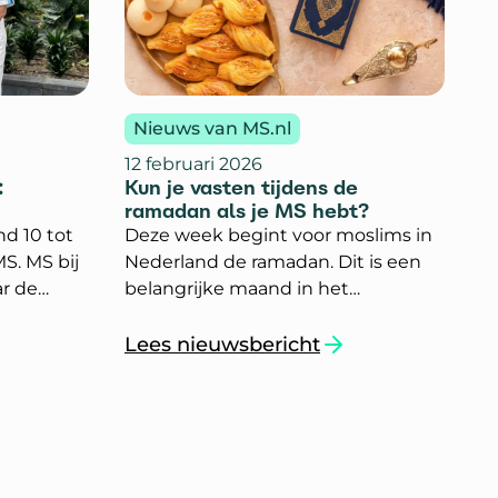
Nieuws van MS.nl
12 februari 2026
:
Kun je vasten tijdens de
ramadan als je MS hebt?
nd 10 tot
Deze week begint voor moslims in
S. MS bij
Nederland de ramadan. Dit is een
ar de
belangrijke maand in het
islamitische geloof. Tijdens deze
maand vasten moslims tussen
Lees nieuwsbericht
n.” `
.nl over MS bij kinderen`
`Kun je vasten tijdens de ramadan al
zonsopgang en zonsondergang.
Kun je ook vasten als je MS hebt?