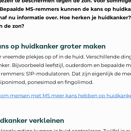
m jezelf te beschermen tegen de zon. Voor sommi
g. Bepaalde MS-remmers kunnen de kans op huidka
anaf nu informatie over. Hoe herken je huidkanker
en de zon?
ans op huidkanker groter maken
 vreemde plekjes op of in de huid. Verschillende di
ker. Bijvoorbeeld leefstijl, ouderdom en bepaalde m
remmers: S1P-modulatoren. Dat zijn eigenlijk de me
siponimod, ponesimod en fingolimod.
arom mensen met MS meer kans hebben op huidkank
idkanker verkleinen