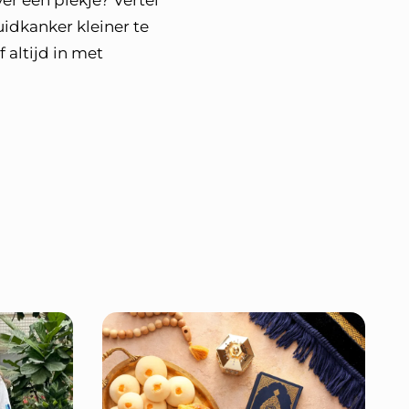
er een plekje? Vertel
uidkanker kleiner te
 altijd in met