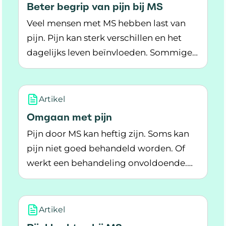
Beter begrip van pijn bij MS
Veel mensen met MS hebben last van
pijn. Pijn kan sterk verschillen en het
dagelijks leven beïnvloeden. Sommige
Lees meer over Beter begrip van pijn bij MS
mensen hebben meerdere soorten pijn
tegelijk. Artsen weten nog niet goed
welke soorten pijn het meest
Artikel
voorkomen en wat dit betekent voor het
Omgaan met pijn
dagelijks leven van mensen met MS.
Pijn door MS kan heftig zijn. Soms kan
pijn niet goed behandeld worden. Of
werkt een behandeling onvoldoende.
Lees meer over Omgaan met pijn
Dan moet je leren omgaan met pijn.
Artikel