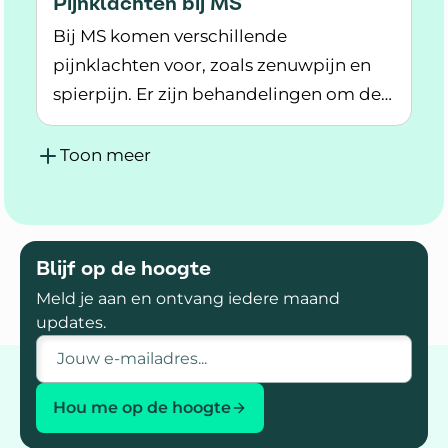
Pijnklachten bij MS
Bij MS komen verschillende
pijnklachten voor, zoals zenuwpijn en
spierpijn. Er zijn behandelingen om de
Lees meer over Pijnklachten bij MS
klachten te verminderen.
Toon meer
Blijf op de hoogte
Meld je aan en ontvang iedere maand
updates.
E-mailadres
Hou me op de hoogte