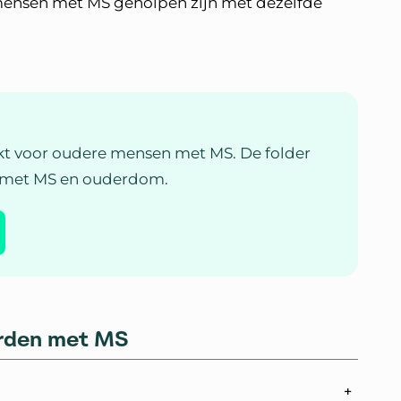
mensen met MS geholpen zijn met dezelfde
kt voor oudere mensen met MS. De folder
an met MS en ouderdom.
orden met MS