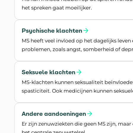
het spreken gaat moeilijker.
Lees meer over Problemen met slikken en p
Psychische klachten
MS heeft veel invloed op het dagelijks leven
problemen, zoals angst, somberheid of depr
Lees meer over Psychische klachten
Seksuele klachten
MS-klachten kunnen seksualiteit beïnvloede
spasticiteit. Ook medicijnen kunnen seksuel
Lees meer over Seksuele klachten
Andere aandoeningen
Er zijn zenuwziekten die geen MS zijn, maar 
het centrale zenuwstelsel.