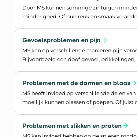
Door MS kunnen sommige zintuigen minder
minder goed. Of hun reuk en smaak verande
Lees meer over Problemen met de zintuige
Gevoelsproblemen en pijn
MS kan op verschillende manieren pijn vero
Bijvoorbeeld een doof gevoel, prikkelingen, 
Lees meer over Gevoelsproblemen en pijn
Problemen met de darmen en blaas
MS heeft invloed op verschillende delen va
moeilijk kunnen plassen of poepen. Of juist
Lees meer over Problemen met de darmen e
Problemen met slikken en praten
MS kan invloed hebben op de spieren rondom