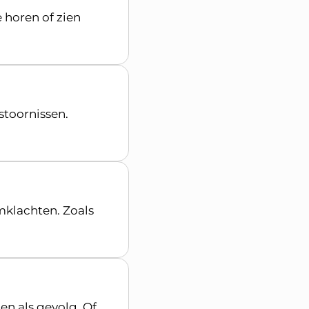
horen of zien
stoornissen.
mklachten. Zoals
n als gevolg. Of