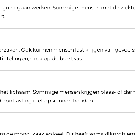
 goed gaan werken. Sommige mensen met de ziekte 
rt.
n
orzaken. Ook kunnen mensen last krijgen van gevoels
tintelingen, druk op de borstkas.
n het lichaam. Sommige mensen krijgen blaas- of dar
 de ontlasting niet op kunnen houden.
n blaas
 de mond, kaak en keel. Dit heeft soms slikprobleme