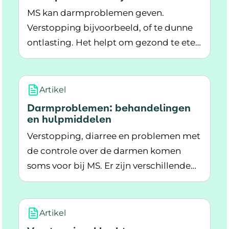
MS kan darmproblemen geven.
Verstopping bijvoorbeeld, of te dunne
ontlasting. Het helpt om gezond te eten
Lees meer over Darmproblemen bij MS
en regelmatig te bewegen.
Artikel
Darmproblemen: behandelingen
en hulpmiddelen
Verstopping, diarree en problemen met
de controle over de darmen komen
soms voor bij MS. Er zijn verschillende
Lees meer over Darmproblemen: behandeling
behandelingen en hulpmiddelen die
kunnen helpen.
Artikel