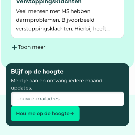
Verstoppingsklachten
Veel mensen met MS hebben
darmproblemen. Bijvoorbeeld
verstoppingsklachten. Hierbij heeft
Lees meer over Verstoppingsklachten
iemand harde ontlasting en is poepen
moeilijk.
Toon meer
Blijf op de hoogte
Meld je aan en ontvang iedere maand
updates.
E-mailadres
Hou me op de hoogte