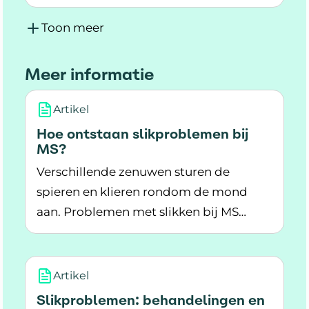
Lees meer over Vorm MS (nog) onbekend...
Toon meer
Meer informatie
Artikel
Hoe ontstaan slikproblemen bij
MS?
Verschillende zenuwen sturen de
spieren en klieren rondom de mond
aan. Problemen met slikken bij MS
Lees meer over Hoe ontstaan slikproblemen bi
ontstaan door schade aan die zenuwen.
Artikel
Slikproblemen: behandelingen en