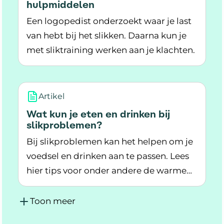
hulpmiddelen
Een logopedist onderzoekt waar je last
van hebt bij het slikken. Daarna kun je
met sliktraining werken aan je klachten.
Lees meer over Slikproblemen: behandelinge
Artikel
Wat kun je eten en drinken bij
slikproblemen?
Bij slikproblemen kan het helpen om je
voedsel en drinken aan te passen. Lees
hier tips voor onder andere de warme
Lees meer over Wat kun je eten en drinken bij
maaltijd en de broodmaaltijd.
Toon meer