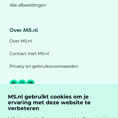
Alle afbeeldingen
Over MS.nl
Over MS.nl
Contact met MS.nl
Privacy en gebruiksvoorwaarden
Facebook
Instagram
LinkedIn
MS.nl gebruikt cookies om je
MS.nl is een initiatief van:
ervaring met deze website te
verbeteren