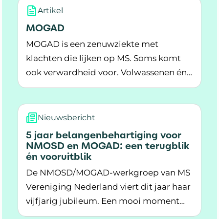
Artikel
MOGAD
MOGAD is een zenuwziekte met
klachten die lijken op MS. Soms komt
ook verwardheid voor. Volwassenen én
Lees meer over MOGAD
kinderen kunnen MOGAD krijgen.
Nieuwsbericht
5 jaar belangenbehartiging voor
NMOSD en MOGAD: een terugblik
én vooruitblik
De NMOSD/MOGAD-werkgroep van MS
Vereniging Nederland viert dit jaar haar
vijfjarig jubileum. Een mooi moment
Lees meer over 5 jaar belangenbehartiging v
om terug te blikken op behaalde