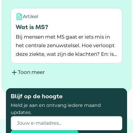
successen en vooruit te kijken naar de
toekomst. Want er is nog veel te doen
Artikel
voor mensen met deze zeldzame
Wat is MS?
ziekten.
Bij mensen met MS gaat er iets mis in
het centrale zenuwstelsel. Hoe verloopt
deze ziekte, wat zijn de klachten? En: is
Lees meer over Wat is MS?
er iets aan te doen?
Toon meer
Blijf op de hoogte
Meld je aan en ontvang iedere maand
updates.
E-mailadres