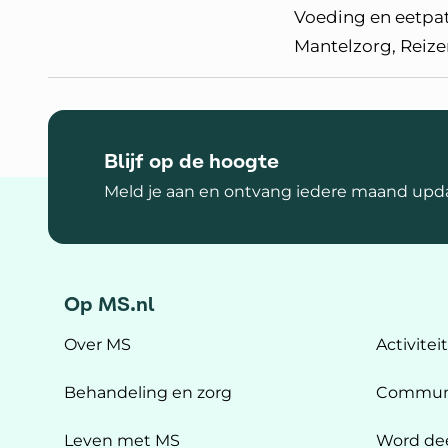
Voeding en eetpa
Mantelzorg, Reize
Blijf op de hoogte
Meld je aan en ontvang iedere maand upda
Op MS.nl
Over MS
Activitei
Behandeling en zorg
Commun
Leven met MS
Word de