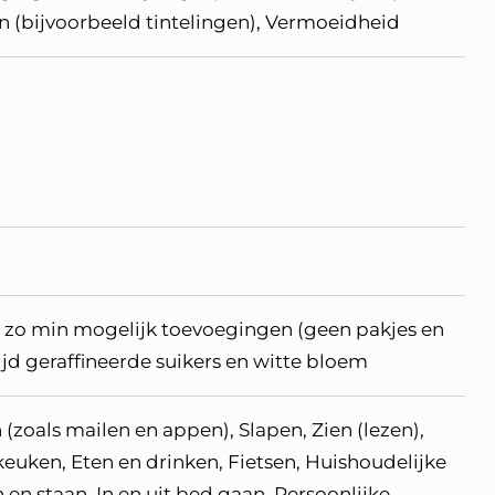
n (bijvoorbeeld tintelingen), Vermoeidheid
 zo min mogelijk toevoegingen (geen pakjes en
ijd geraffineerde suikers en witte bloem
 (zoals mailen en appen), Slapen, Zien (lezen),
 keuken, Eten en drinken, Fietsen, Huishoudelijke
n en staan, In en uit bed gaan, Persoonlijke