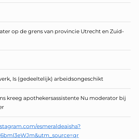
ter op de grens van provincie Utrecht en Zuid-
werk, Is (gedeeltelijk) arbeidsongeschikt
 ms kreeg apothekersassistente Nu moderator bij
er
nstagram.com/esmeraldeaisha?
V6bmI3eWJm&utm_source=qr