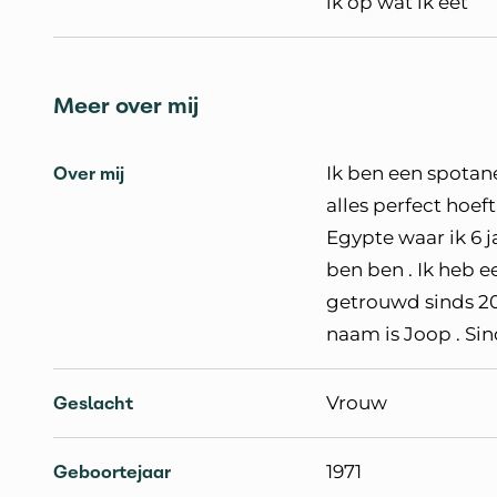
ik op wat ik eet
Meer over mij
Over mij
Ik ben een spotane
alles perfect hoeft
Egypte waar ik 6 
ben ben . Ik heb 
getrouwd sinds 20
naam is Joop . Si
Geslacht
Vrouw
Geboortejaar
1971