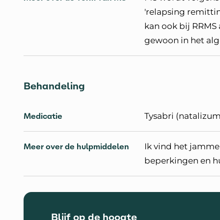
'relapsing remittin
kan ook bij RRMS a
gewoon in het alg
Behandeling
Medicatie
Tysabri (natalizu
Meer over de hulpmiddelen
Ik vind het jamme
beperkingen en hul
Blijf op de hoogte