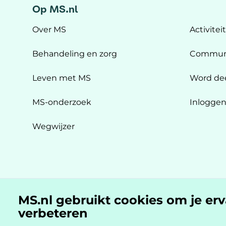
Op MS.nl
Over MS
Activitei
Behandeling en zorg
Commun
Leven met MS
Word de
MS-onderzoek
Inlogge
Wegwijzer
MS.nl gebruikt cookies om je er
MS.nl is een initiatief van:
verbeteren