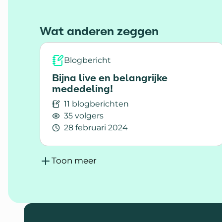
mooi en bijzonder eerste jaar voor
MS.nl. En vertellen we over onze
Wat anderen zeggen
plannen voor de toekomst.
Blogbericht
Bijna live en belangrijke
mededeling!
11 blogberichten
35 volgers
28 februari 2024
Lees meer over Bijna live en belangrijk
Toon meer