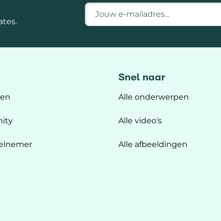
E-mailadres
tes.
Snel naar
ten
Alle onderwerpen
ity
Alle video's
elnemer
Alle afbeeldingen
n