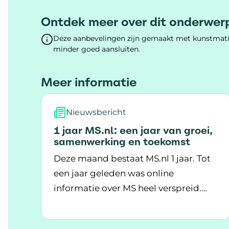
Ontdek meer over dit onderwer
Deze aanbevelingen zijn gemaakt met kunstmatig
minder goed aansluiten.
Meer informatie
Nieuwsbericht
1 jaar MS.nl: een jaar van groei,
samenwerking en toekomst
Deze maand bestaat MS.nl 1 jaar. Tot
een jaar geleden was online
informatie over MS heel verspreid.
Lees meer over 1 jaar MS.nl: een jaar v
MS.nl heeft dit veranderd. In ons
jaarverslag kijken we terug op een