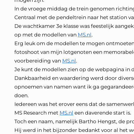
mogen zijn.
In de vroege middag de trein genomen richting
Centraal met de pendeltrein naar het station
De wachtkamer 3e klasse was feestelijk aangek
op met de modellen van
MS.nl
.
Erg leuk om de modellen te mogen ontmoeten 
fotoshoot van mijn lotgenoten een memorabele
voorbereiding van
MS.nl
.
Je kunt de modellen zien op de webpagina in de
Dankbaarheid en waardering werd door diverse 
opnoemen van namen want ik ga gegarandeerd 
doen.
Iedereen was het erover eens dat de samenwer
MS Research met
MS.nl
een daverende start is.
Toch een naam, namelijk Bartho Hengst, de p
Hij werd in het bijzonder bedankt voor al het w