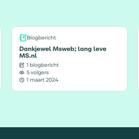
Blogbericht
Dankjewel Msweb; lang leve
MS.nl
1 blogbericht
5 volgers
1 maart 2024
e mededeling!
Lees meer over Dankjewel Msweb; lang leve M