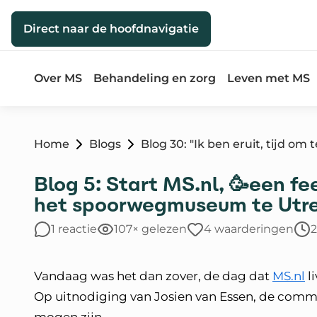
Direct naar de inhoud
Direct naar de hoofdnavigatie
Over MS
Behandeling en zorg
Leven met MS
Home
Blogs
Blog 30: "Ik ben eruit, tijd om 
Blog 5: Start MS.nl, 🥳een fe
het spoorwegmuseum te Utr
1 reactie
107× gelezen
4 waarderingen
2
Vandaag was het dan zover, de dag dat
MS.nl
li
Op uitnodiging van Josien van Essen, de com