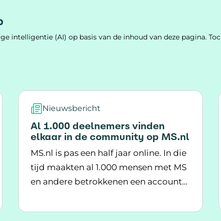
p
e intelligentie (AI) op basis van de inhoud van deze pagina. 
Nieuwsbericht
Al 1.000 deelnemers vinden
elkaar in de community op MS.nl
MS.nl is pas een half jaar online. In die
tijd maakten al 1.000 mensen met MS
en andere betrokkenen een account
an groei, samenwerking en toekomst
Lees meer over Al 1.000 deelnemers vinden e
aan.