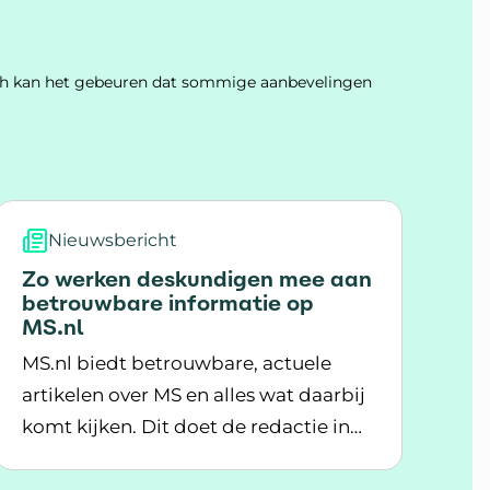
Toch kan het gebeuren dat sommige aanbevelingen
Nieuwsbericht
Zo werken deskundigen mee aan
betrouwbare informatie op
MS.nl
MS.nl biedt betrouwbare, actuele
artikelen over MS en alles wat daarbij
komt kijken. Dit doet de redactie in
lkaar in de community op MS.nl
Lees meer over Zo werken deskundigen mee aan b
samenwerking met verschillende