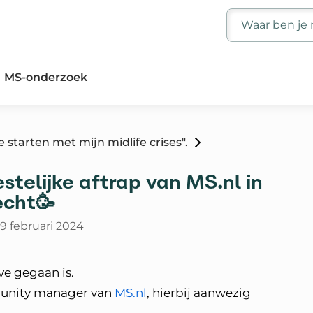
Zoeken
MS-onderzoek
te starten met mijn midlife crises".
estelijke aftrap van MS.nl in
echt🥳
9 februari 2024
ve gegaan is.
munity manager van
MS.nl
, hierbij aanwezig