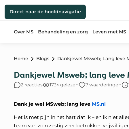
Direct naar de inhoud
Direct naar de hoofdnavigatie
Over MS
Behandeling en zorg
Leven met MS
Home
Blogs
Dankjewel Msweb; Lang leve M
Dankjewel Msweb; lang leve 
2 reacties
173× gelezen
7 waarderingen
Dank je wel MSweb; lang leve
MS.nl
Het is met pijn in het hart dat ik – en ik niet 
team van zo’n zestig zeer betrokken vrijwillige