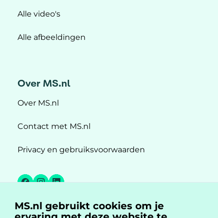
Alle video's
Alle afbeeldingen
Over MS.nl
Over MS.nl
Contact met MS.nl
Privacy en gebruiksvoorwaarden
Facebook
Instagram
LinkedIn
MS.nl gebruikt cookies om je
MS.nl is een initiatief van:
ervaring met deze website te