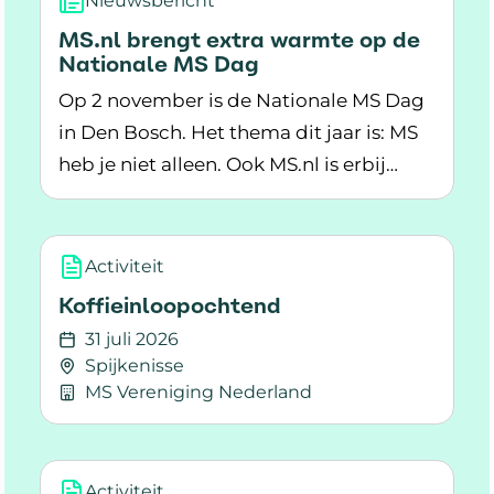
Nieuwsbericht
MS.nl brengt extra warmte op de
Nationale MS Dag
Op 2 november is de Nationale MS Dag
in Den Bosch. Het thema dit jaar is: MS
heb je niet alleen. Ook MS.nl is erbij
Lees meer over MS.nl brengt extra warmte op
tijdens deze dag. In onze wensboom
kunnen mensen een wens ophangen
voor iemand die leeft met MS. Ook
Activiteit
brengen we mensen wat extra warmte
Koffieinloopochtend
tijdens de Nationale MS Dag met een
31 juli 2026
speciale winactie.
Spijkenisse
MS Vereniging Nederland
Lees meer over Koffieinloopochtend
Activiteit