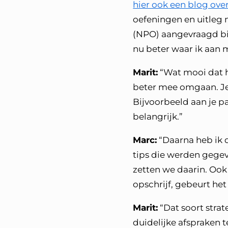
hier ook een blog ove
oefeningen en uitleg 
(NPO) aangevraagd bij
nu beter waar ik aan 
Marit:
“Wat mooi dat he
beter mee omgaan. Je
Bijvoorbeeld aan je pa
belangrijk.”
Marc:
“Daarna heb ik d
tips die werden gegev
zetten we daarin. Ook s
opschrijf, gebeurt het 
Marit:
“Dat soort stra
duidelijke afspraken