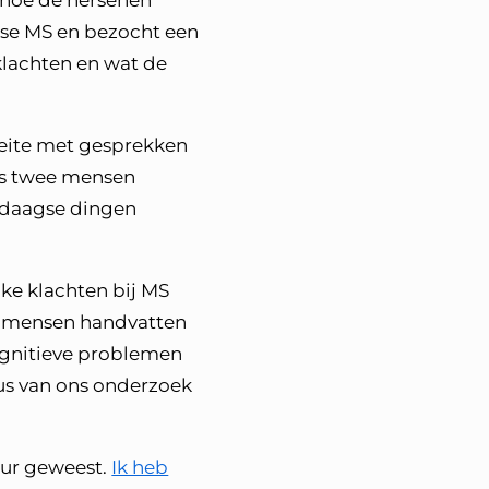
t hoe de hersenen
ose MS en bezocht een
klachten en wat de
moeite met gesprekken
Als twee mensen
ledaagse dingen
ke klachten bij MS
en mensen handvatten
ognitieve problemen
us van ons onderzoek
our geweest.
Ik heb