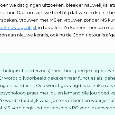
 Toen we dat gingen uitzoeken, bleek er nauwelijks iet
eratuur. Daarom zijn we heel blij dat we een kleine 
erzoeken. Vrouwen met MS én vrouwen zonder MS ku
online vragenlijst
in te vullen. Zo kunnen mensen met
n aan nieuwe kennis, ook nu de Cognitietour is afg
?
hologisch onderzoek) meet hoe goed je cognitieve f
 Er wordt bijvoorbeeld gekeken naar functies als: geh
ing en aandacht. Ook wordt gevraagd naar zaken al
psycholoog praat met jou en iemand die jou goed kent
 wordt duidelijk waar je sterk in bent en waar je hul
 of MS-verpleegkundige kan een NPO voor je aanvrage