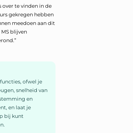
s over te vinden in de
beurs gekregen hebben
nnen meedoen aan dit
 MS blijven
erond.”
uncties, ofwel je
eugen, snelheid van
s stemming en
, en laat je
p bij kunt
n.