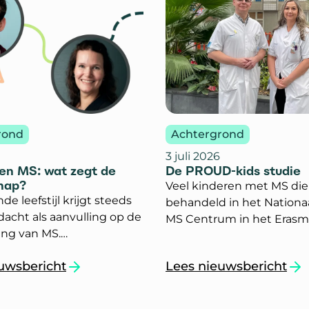
rond
Achtergrond
3 juli 2026
 en MS: wat zegt de
De PROUD-kids studie
hap?
Veel kinderen met MS di
e leefstijl krijgt steeds
behandeld in het Nationa
acht als aanvulling op de
MS Centrum in het Eras
ng van MS.
Ziekenhuis in Rotterdam,
choloog en onderzoeker
mee aan de PROUD-kids s
uwsbericht
Lees nieuwsbericht
der Hiele en
Wat houdt dit onderzoek 
jl en MS: wat zegt de wetenschap?`
`De PROUD-kids studi
us Jip Aarts leggen uit
waarom wordt het gedaa
nschappers de afgelopen