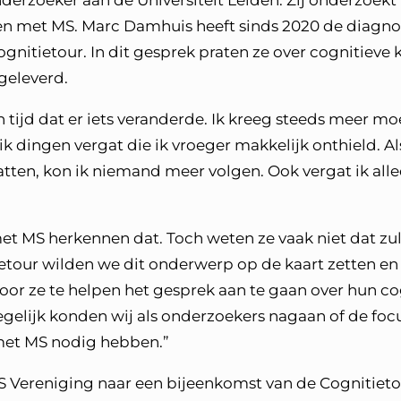
nderzoeker aan de Universiteit Leiden. Zij onderzoek
en met MS. Marc Damhuis heeft sinds 2020 de diagn
gnitietour. In dit gesprek praten ze over cognitieve 
geleverd.
n tijd dat er iets veranderde. Ik kreeg steeds meer 
ik dingen vergat die ik vroeger makkelijk onthield. 
aatten, kon ik niemand meer volgen. Ook vergat ik al
t MS herkennen dat. Toch weten ze vaak niet dat zul
ietour wilden we dit onderwerp op de kaart zetten 
oor ze te helpen het gesprek aan te gaan over hun c
gelijk konden wij als onderzoekers nagaan of de foc
met MS nodig hebben.”
MS Vereniging naar een bijeenkomst van de Cognitiet