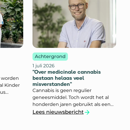
Achtergrond
1 juli 2026
"Over medicinale cannabis
bestaan helaas veel
e worden
misverstanden"
al Kinder
Cannabis is geen regulier
mus
geneesmiddel. Toch wordt het al
 doen
honderden jaren gebruikt als een
tudie.
geneeskrachtig kruid. Een groep
Lees nieuwsbericht
in? En
e`
`"Over medicinale cannabis bestaan 
mensen met MS zegt dat cannabis
n?
een positief effect heeft op hun