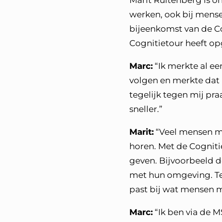
Marit Ruitenberg is o
werken, ook bij mens
bijeenkomst van de Co
Cognitietour heeft op
Marc:
“Ik merkte al ee
volgen en merkte dat 
tegelijk tegen mij pr
sneller.”
Marit:
“Veel mensen me
horen. Met de Cognit
geven. Bijvoorbeeld d
met hun omgeving. Te
past bij wat mensen 
Marc:
“Ik ben via de 