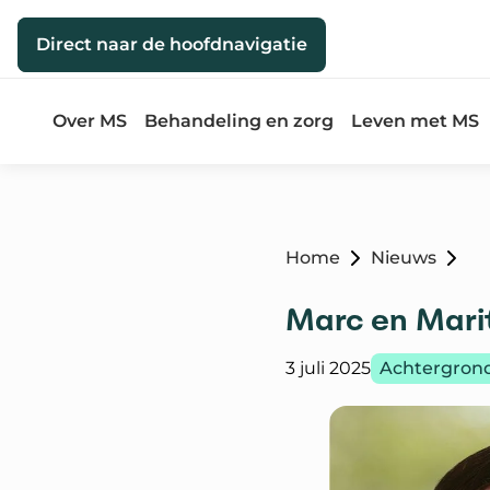
Direct naar de inhoud
Direct naar de hoofdnavigatie
Over MS
Behandeling en zorg
Leven met MS
Home
Nieuws
Marc en Marit
Gepubliceerd op:
Categorie:
3 juli 2025
Achtergron