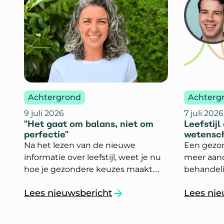
Achtergrond
Achterg
9 juli 2026
7 juli 2026
"Het gaat om balans, niet om
Leefstijl
perfectie"
wetensc
Na het lezen van de nieuwe
Een gezond
informatie over leefstijl, weet je nu
meer aand
hoe je gezondere keuzes maakt.
behandeli
Maar, hoe houd je die nieuwe
Neuropsy
Lees nieuwsbericht
Lees nie
gewoontes vol? En wat doe je als
Karin van 
`"Het gaat om balans, niet om perfectie"`
`Leefsti
het even tegenzit?
promovend
wat wete