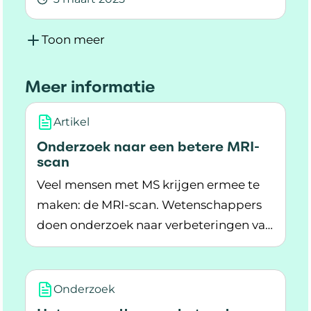
Lees meer over Voor het eerst naar de neurolo
Toon meer
Meer informatie
Artikel
Onderzoek naar een betere MRI-
scan
Veel mensen met MS krijgen ermee te
maken: de MRI-scan. Wetenschappers
doen onderzoek naar verbeteringen van
Lees meer over Onderzoek naar een betere MR
de MRI.
Onderzoek