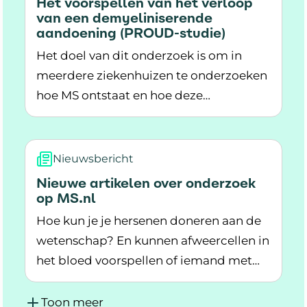
Het voorspellen van het verloop
van een demyeliniserende
aandoening (PROUD-studie)
Het doel van dit onderzoek is om in
meerdere ziekenhuizen te onderzoeken
hoe MS ontstaat en hoe deze
Lees meer over Het voorspellen van het verl
aandoening zich ontwikkelt. Dit doen
we door medische gegevens van
mensen met MS te combineren en door
Nieuwsbericht
extra testen af te nemen.
Nieuwe artikelen over onderzoek
op MS.nl
Hoe kun je je hersenen doneren aan de
wetenschap? En kunnen afweercellen in
het bloed voorspellen of iemand met
Lees meer over Nieuwe artikelen over onderzo
MS een schub krijgt? Over deze en
andere onderwerpen binnen het
Toon meer