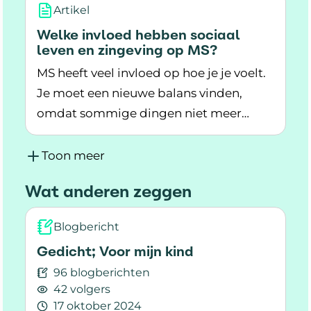
Artikel
Welke invloed hebben sociaal
leven en zingeving op MS?
MS heeft veel invloed op hoe je je voelt.
Je moet een nieuwe balans vinden,
omdat sommige dingen niet meer
Lees meer over Welke invloed hebben sociaal 
lukken. Verbinding met anderen en
zingeving helpen daarbij. Ze geven
Toon meer
steun, kracht en meer rust.
Wat anderen zeggen
Blogbericht
Gedicht; Voor mijn kind
96 blogberichten
42 volgers
17 oktober 2024