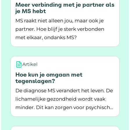
Meer verbinding met je partner als
je MS hebt
MS raakt niet alleen jou, maar ook je
partner. Hoe blijf je sterk verbonden
met elkaar, ondanks MS?
Lees meer over Meer verbinding met je partner
Artikel
Hoe kun je omgaan met
tegenslagen?
De diagnose MS verandert het leven. De
lichamelijke gezondheid wordt vaak
minder. Dit kan zorgen voor psychische
Lees meer over Hoe kun je omgaan met tegen
klachten. Ontdek hoe je hiermee
omgaat.