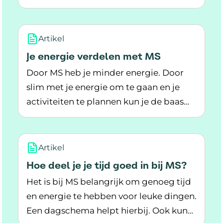
Lees meer over Hoe blijf je mentaal fit met de 
te blijven.
Artikel
Je energie verdelen met MS
Door MS heb je minder energie. Door
slim met je energie om te gaan en je
activiteiten te plannen kun je de baas
Lees meer over Je energie verdelen met MS
blijven over je energie.
Artikel
Hoe deel je je tijd goed in bij MS?
Het is bij MS belangrijk om genoeg tijd
en energie te hebben voor leuke dingen.
Een dagschema helpt hierbij. Ook kun