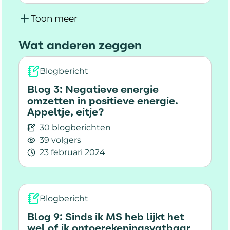
Lees meer over Hoe deel je je tijd goed in bij 
je advies krijgen van je MS-zorgverlener.
Toon meer
Wat anderen zeggen
Blogbericht
Blog 3: Negatieve energie
omzetten in positieve energie.
Appeltje, eitje?
30 blogberichten
39 volgers
23 februari 2024
Lees meer over Blog 3: Negatieve energie omzet
Blogbericht
Blog 9: Sinds ik MS heb lijkt het
wel of ik ontoerekeningsvatbaar