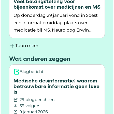
Veel belangstelling voor
bijeenkomst over medicijnen en MS
Op donderdag 29 januari vond in Soest
een informatiemiddag plaats over
medicatie bij MS. Neuroloog Erwin
Lees meer over Veel belangstelling voor bije
Hoogervorst gaf een presentatie en
beantwoordde vragen. Er kwamen veel
Toon meer
mensen op de bijeenkomst af.
Wat anderen zeggen
Blogbericht
Medische desinformatie: waarom
betrouwbare informatie geen luxe
is
29 blogberichten
59 volgers
9 januari 2026