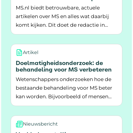
MS.nl biedt betrouwbare, actuele
artikelen over MS en alles wat daarbij
komt kijken. Dit doet de redactie in
Lees meer over Zo werken deskundigen mee a
samenwerking met verschillende
zorgprofessionals.
Artikel
Doelmatigheidsonderzoek: de
behandeling voor MS verbeteren
Wetenschappers onderzoeken hoe de
bestaande behandeling voor MS beter
kan worden. Bijvoorbeeld of mensen
Lees meer over Doelmatigheidsonderzoek: de
met MS minder vaak naar het
ziekenhuis kunnen voor een infuus.
Nieuwsbericht