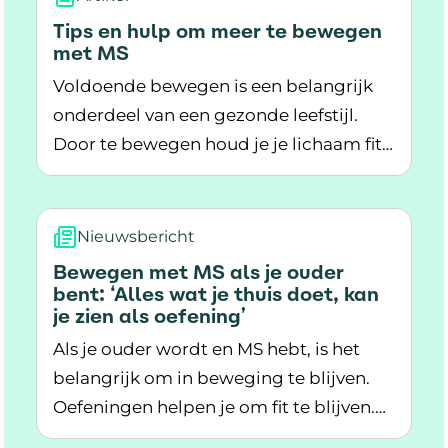
Tips en hulp om meer te bewegen
met MS
Voldoende bewegen is een belangrijk
onderdeel van een gezonde leefstijl.
Door te bewegen houd je je lichaam fit
Lees meer over Tips en hulp om meer te bew
en sterk. Hoe fitter en sterker je bent,
hoe gemakkelijker dagelijkse
activiteiten gaan. Wat helpt om genoeg
Nieuwsbericht
te bewegen als je MS hebt?
Bewegen met MS als je ouder
bent: ‘Alles wat je thuis doet, kan
je zien als oefening’
Als je ouder wordt en MS hebt, is het
belangrijk om in beweging te blijven.
Oefeningen helpen je om fit te blijven.
Lees meer over Bewegen met MS als je ouder bent
Fysiotherapeut Chloe Balland legt uit