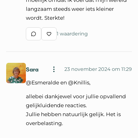
moeilijk omdat ik voel dat mijn wereld
langzaam steeds weer iets kleiner
wordt. Sterkte!
1 waardering
Schrijf een reactie
Waardeer reactie
Sara
23 november 2024 om 11:29
@Esmeralde en @Knillis,
allebei dankjewel voor jullie opvallend
gelijkluidende reacties.
Jullie hebben natuurlijk gelijk. Het is
overbelasting.