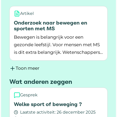
wat je thuis kan doen.
Artikel
Onderzoek naar bewegen en
sporten met MS
Bewegen is belangrijk voor een
gezonde leefstijl. Voor mensen met MS
is dit extra belangrijk. Wetenschappers
Lees meer over Onderzoek naar bewegen en s
doen veel onderzoek naar beweging en
MS. Wat blijkt uit wetenschappelijk
Toon meer
onderzoek? Wat laten
Wat anderen zeggen
wetenschappelijke studies zien?
Gesprek
Welke sport of beweging ?
Laatste activiteit:
26 december 2025