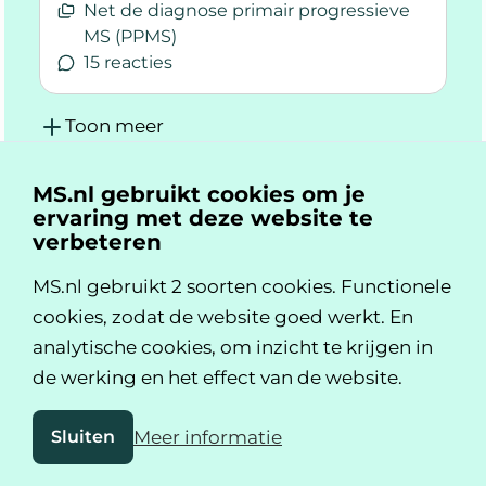
Net de diagnose primair progressieve
MS (PPMS)
15 reacties
Lees meer over Na 8 jaar langzaam verliezen, 
Toon meer
MS.nl gebruikt cookies om je
ervaring met deze website te
verbeteren
Blijf op de hoogte
Meld je aan en ontvang iedere maand
MS.nl gebruikt 2 soorten cookies. Functionele
updates.
cookies, zodat de website goed werkt. En
E-mailadres
analytische cookies, om inzicht te krijgen in
de werking en het effect van de website.
Hou me op de hoogte
Sluiten
Meer informatie