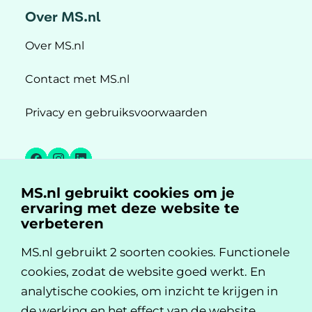
Over MS.nl
Over MS.nl
Contact met MS.nl
Privacy en gebruiksvoorwaarden
Facebook
Instagram
LinkedIn
MS.nl gebruikt cookies om je
MS.nl is een initiatief van:
ervaring met deze website te
verbeteren
MS.nl gebruikt 2 soorten cookies. Functionele
cookies, zodat de website goed werkt. En
analytische cookies, om inzicht te krijgen in
de werking en het effect van de website.