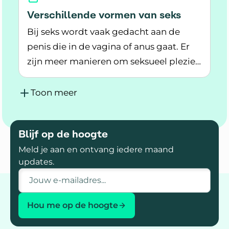
Verschillende vormen van seks
Bij seks wordt vaak gedacht aan de
penis die in de vagina of anus gaat. Er
zijn meer manieren om seksueel plezier
Lees meer over Verschillende vormen van seks
te hebben. Het is belangrijk om te doen
wat bij je past.
Toon meer
Blijf op de hoogte
Meld je aan en ontvang iedere maand
updates.
E-mailadres
Hou me op de hoogte