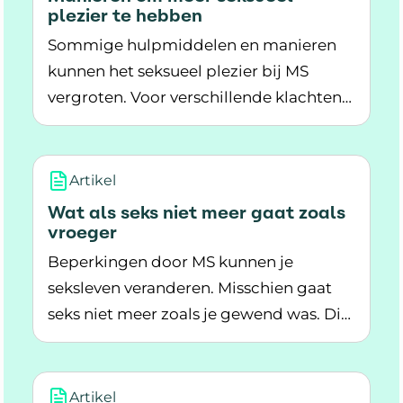
plezier te hebben
Sommige hulpmiddelen en manieren
kunnen het seksueel plezier bij MS
vergroten. Voor verschillende klachten
Lees meer over Manieren om meer seksueel pl
zijn er oplossingen.
Artikel
Wat als seks niet meer gaat zoals
vroeger
Beperkingen door MS kunnen je
seksleven veranderen. Misschien gaat
seks niet meer zoals je gewend was. Dit
Lees meer over Wat als seks niet meer gaat zoa
kan tegenvallen.
Artikel