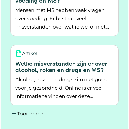
voeding en MS?
Mensen met MS hebben vaak vragen
over voeding. Er bestaan veel
misverstanden over wat je wel of niet
Lees meer over Welke misverstanden zijn er o
kunt eten bij MS.
Artikel
Welke misverstanden zijn er over
alcohol, roken en drugs en MS?
Alcohol, roken en drugs zijn niet goed
voor je gezondheid. Online is er veel
informatie te vinden over deze
Lees meer over Welke misverstanden zijn er ov
middelen. Maar, klopt die informatie
altijd?
Toon meer