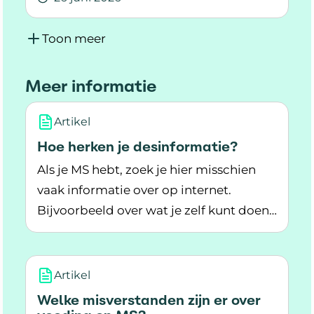
Lees meer over Met medewerking van...
Toon meer
Meer informatie
Artikel
Hoe herken je desinformatie?
Als je MS hebt, zoek je hier misschien
vaak informatie over op internet.
Bijvoorbeeld over wat je zelf kunt doen
Lees meer over Hoe herken je desinformatie?
bij MS. Of informatie over
behandelingen. Maar hoe weet je of
deze informatie betrouwbaar is?
Artikel
Welke misverstanden zijn er over