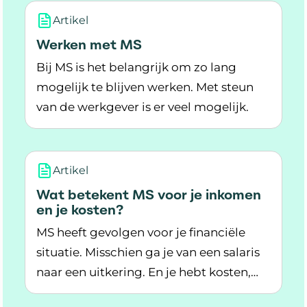
Artikel
Werken met MS
Bij MS is het belangrijk om zo lang
mogelijk te blijven werken. Met steun
van de werkgever is er veel mogelijk.
Lees meer over Werken met MS
Artikel
Wat betekent MS voor je inkomen
en je kosten?
MS heeft gevolgen voor je financiële
situatie. Misschien ga je van een salaris
naar een uitkering. En je hebt kosten,
Lees meer over Wat betekent MS voor je inkom
denk maar aan je medische