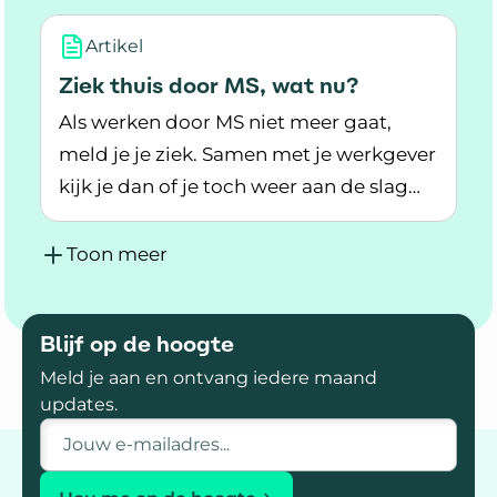
behandeling.
Artikel
Ziek thuis door MS, wat nu?
Als werken door MS niet meer gaat,
meld je je ziek. Samen met je werkgever
kijk je dan of je toch weer aan de slag
Lees meer over Ziek thuis door MS, wat nu?
kunt. Zonder over je grenzen heen te
gaan.
Toon meer
Blijf op de hoogte
Meld je aan en ontvang iedere maand
updates.
E-mailadres